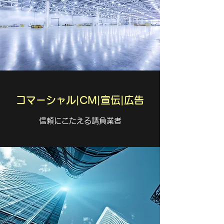
コマーシャル|CM|宣伝|広告
信頼にこたえる請負業者